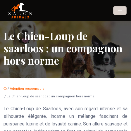
Le Chien-Loup de
saarloos : un compagnon
hors norme
/
Adoption responsable
/ Le Chien-Loup de saarloos : un compagnon hors norme
Le Chien-Loup de Saarloos, avec son regard intense et sa
silhouette élégante, incarne un mélange fascinant de
puissance lupine et de loyauté canine. Son allure sauvage et